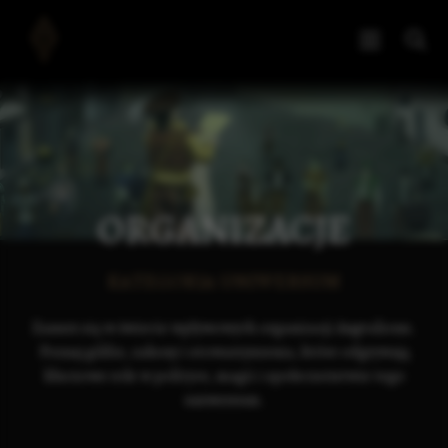
ORGANIZACJE
KATEGORIA UNIWERSUM
Zanurz się w świecie wpływowych organizacji Angvalionu.
Poznaj gildie, zakony i stowarzyszenia, które odgrywają
kluczowe role w polityce, magii i społeczeństwie tego
uniwersum.