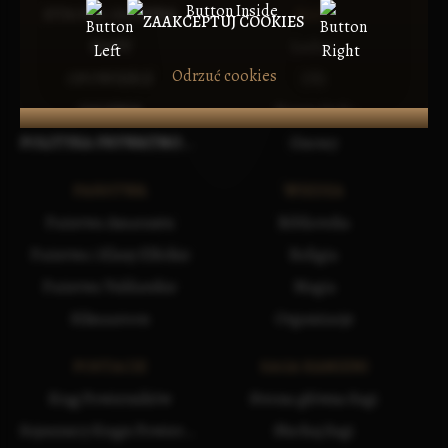
STRONA GŁÓWNA
RASY
ZAAKCEPTUJ COOKIES
MAPY
Ludzie
Odrzuć cookies
OPOWIEŚCI
Elfy
GALERIA
Krasnoludy
POLITYKA PRYWATNOŚCI
Gnomy
PAŃSTWA
WIEDZA
Państwa Amarantu
Biblioteka
Państwa i Klany Elfickie
Religia
Państwa Vuldarskie
Magia
Silmaaroon
Organizacje
POSTACIE
SAGA KAMIENI
Krąg Powierników
Strona główna Sagi
Sojusznicy Kręgu Powierników
Słuchaj Sagi